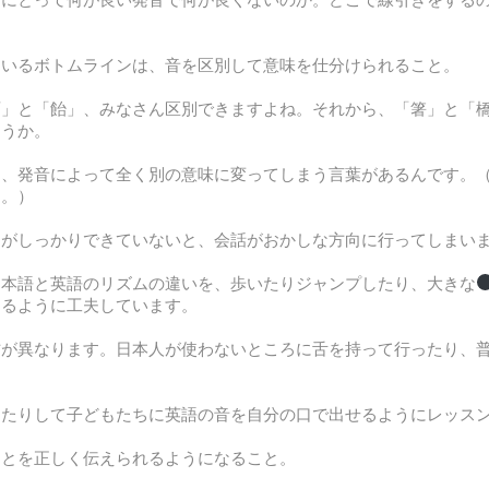
。
ているボトムラインは、音を区別して意味を仕分けられること。
雨」と「飴」、みなさん区別できますよね。それから、「箸」と「
ょうか。
り、発音によって全く別の意味に変ってしまう言葉があるんです。
す。）
こがしっかりできていないと、会話がおかしな方向に行ってしまい
日本語と英語のリズムの違いを、歩いたりジャンプしたり、大きな
きるように工夫しています。
方が異なります。日本人が使わないところに舌を持って行ったり、
。
ったりして子どもたちに英語の音を自分の口で出せるようにレッス
ことを正しく伝えられるようになること。