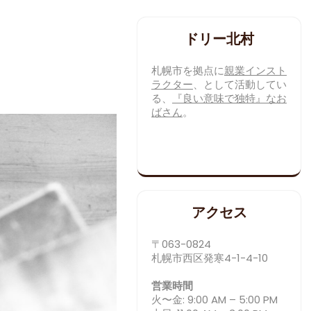
ドリー北村
札幌市を拠点に
親業インスト
ラクター
、として活動してい
る、
『良い意味で独特』なお
ばさん
。
アクセス
〒063-0824
札幌市西区発寒4-1-4-10
営業時間
火〜金: 9:00 AM – 5:00 PM