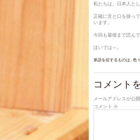
私たちは、日本人と
正確に舌と口を操っ
います。
今回も最後まで読ん
ほいでは～。
投
単語を征するものは…色
稿
ナ
コメント
ビ
メールアドレスが公
ゲ
コメント
※
ー
シ
ョ