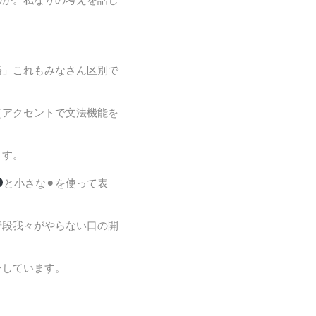
橋」これもみなさん区別で
（アクセントで文法機能を
ます。
と小さな⚫︎を使って表
普段我々がやらない口の開
ンしています。