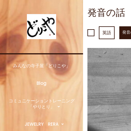
Skip
to
発音の話
content
発音
英語
みんなの寺子屋「どりこや」
Blog
コミュニケーショントレーニング
「やりとり」
JEWELRY RERA