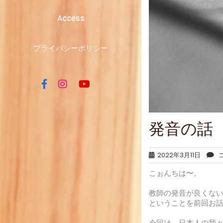
Access
プライバシーポリシー
発音の話
2022年3月11日
コ
こぉんちは〜。
教師の発音が良くな
ということを前回お
今回は、日本人の我