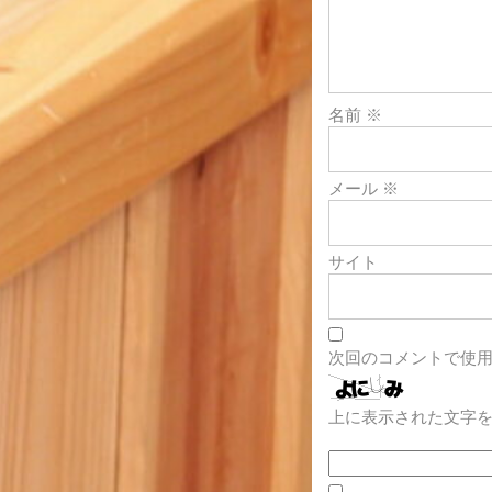
ン
名前
※
メール
※
サイト
次回のコメントで使
上に表示された文字