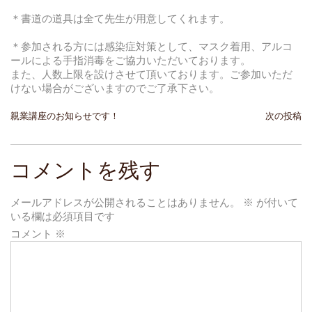
＊書道の道具は全て先生が用意してくれます。
＊参加される方には感染症対策として、マスク着用、アルコ
ールによる手指消毒をご協力いただいております。
また、人数上限を設けさせて頂いております。ご参加いただ
けない場合がございますのでご了承下さい。
投
親業講座のお知らせです！
次の投稿
稿
ナ
コメントを残す
ビ
メールアドレスが公開されることはありません。
※
が付いて
ゲ
いる欄は必須項目です
ー
コメント
※
シ
ョ
ン