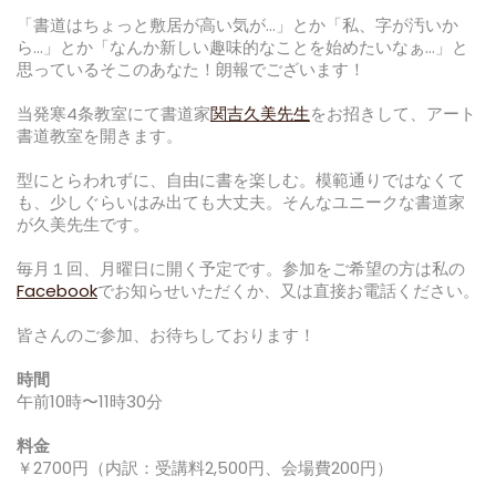
「書道はちょっと敷居が高い気が…」とか「私、字が汚いか
ら…」とか「なんか新しい趣味的なことを始めたいなぁ…」と
思っているそこのあなた！朗報でございます！
当発寒4条教室にて書道家
関吉久美先生
をお招きして、アート
書道教室を開きます。
型にとらわれずに、自由に書を楽しむ。模範通りではなくて
も、少しぐらいはみ出ても大丈夫。そんなユニークな書道家
が久美先生です。
毎月１回、月曜日に開く予定です。参加をご希望の方は私の
Facebook
でお知らせいただくか、又は直接お電話ください。
皆さんのご参加、お待ちしております！
時間
午前10時〜11時30分
料金
￥2700円（内訳：受講料2,500円、会場費200円）