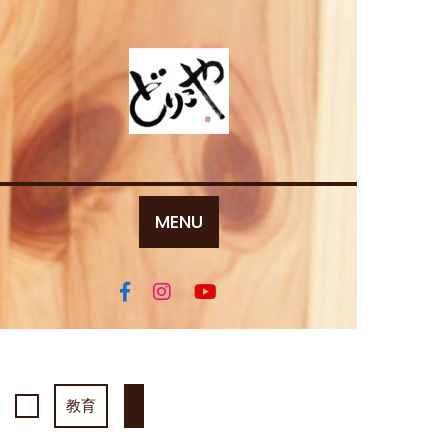
Skip
to
content
MENU
教育