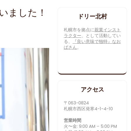
ざいました！
ドリー北村
札幌市を拠点に
親業インスト
ラクター
、として活動してい
る、
『良い意味で独特』なお
ばさん
。
アクセス
〒063-0824
札幌市西区発寒4-1-4-10
営業時間
火〜金: 9:00 AM – 5:00 PM