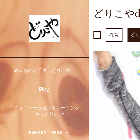
Skip
to
どりこや
content
どり
教育
みんなの寺子屋「どりこや」
Blog
コミュニケーショントレーニング
「やりとり」
JEWELRY RERA